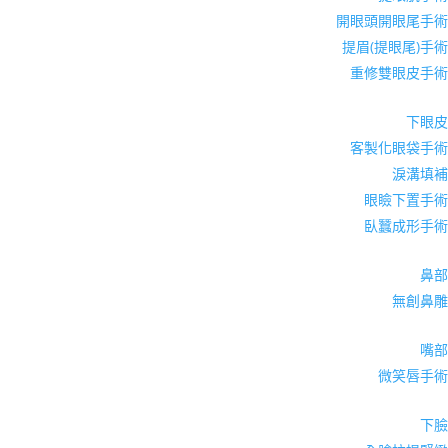
開眼頭開眼尾手術
提眉(提眼尾)手術
重修雙眼皮手術
下眼皮
客製化眼袋手術
淚溝填補
眼瞼下置手術
臥蠶成形手術
鼻部
無創鼻雕
嘴部
微笑唇手術
下臉