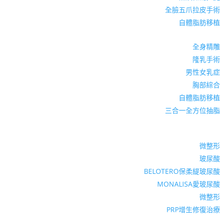
全臉五爪拉皮手術
自體脂肪移植
全身精雕
隆乳手術
男性女乳症
胸部綜合
自體脂肪移植
三合一全方位抽脂
微整形
玻尿酸
BELOTERO保柔緹玻尿酸
MONALISA愛玻尿酸
微整形
PRP增生修復治療