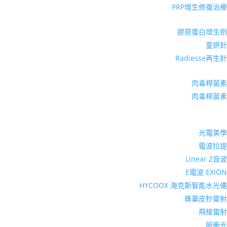
PRP增生修復治療
膠原蛋白增生劑
童妍針
Radiesse再生針
肉毒桿菌素
肉毒桿菌素
光電美學
電波拉提
Linear Z音波
E電波 EXION
HYCOOX 海克斯智能水光儀
蜂巢皮秒雷射
飛梭雷射
脈衝光