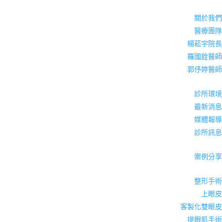
關於我們
醫療團隊
楊菘宇院長
羅國銓醫師
郭伃婷醫師
診所環境
最新消息
媒體報導
診所訊息
案例分享
整形手術
上眼皮
客製化雙眼皮
提眼肌手術