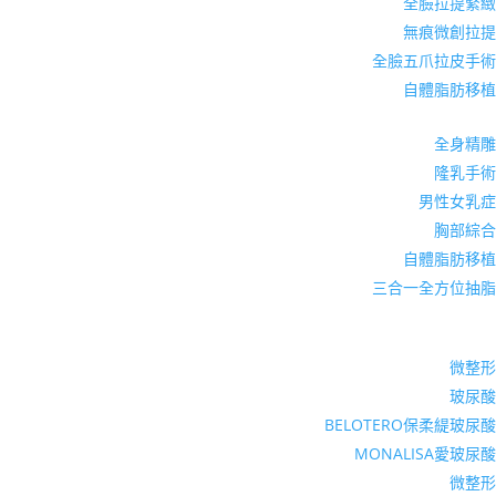
全臉拉提緊緻
無痕微創拉提
全臉五爪拉皮手術
自體脂肪移植
全身精雕
隆乳手術
男性女乳症
胸部綜合
自體脂肪移植
三合一全方位抽脂
微整形
玻尿酸
BELOTERO保柔緹玻尿酸
MONALISA愛玻尿酸
微整形