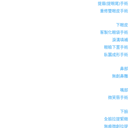
提眉(提眼尾)手術
重修雙眼皮手術
下眼皮
客製化眼袋手術
淚溝填補
眼瞼下置手術
臥蠶成形手術
鼻部
無創鼻雕
嘴部
微笑唇手術
下臉
全臉拉提緊緻
無痕微創拉提