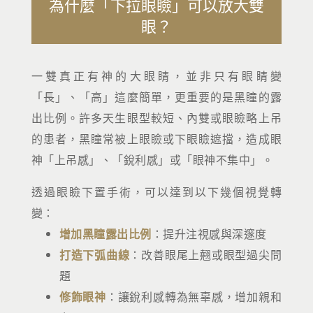
為什麼「下拉眼瞼」可以放大雙
眼？
一雙真正有神的大眼睛，並非只有眼睛變
「長」、「高」這麼簡單，更重要的是黑瞳的露
出比例。許多天生眼型較短、內雙或眼瞼略上吊
的患者，黑瞳常被上眼瞼或下眼瞼遮擋，造成眼
神「上吊感」、「銳利感」或「眼神不集中」。
透過眼瞼下置手術，可以達到以下幾個視覺轉
變：
增加黑瞳露出比例
：提升注視感與深邃度
打造下弧曲線
：改善眼尾上翹或眼型過尖問
題
修飾眼神
：讓銳利感轉為無辜感，增加親和