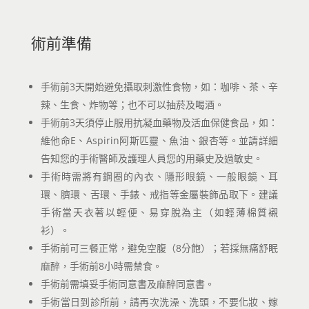
術前準備
手術前3天開始避免攝取刺激性食物，如：咖啡、茶、辛
辣、生食、炸物等；也不可以抽菸及喝酒。
手術前3天須停止服用抗凝血藥物及活血保健食品，如：
維他命E、Aspirin阿斯匹靈、魚油、銀杏等。並請詳細
告知您的手術醫師及護理人員您的用藥史及過敏史。
手術時需將有鋼圈的內衣、隱形眼鏡、一般眼鏡、耳
環、臍環、舌環、手錶、戒指等金屬裝飾品取下。建議
手術當天衣著以輕便、易穿脫為主（如輕薄棉質襯
衫）。
手術前可三餐正常，避免空腹（8分飽）；若採無痛舒眠
麻醉，手術前8小時需禁食。
手術前需填妥手術同意書及麻醉同意書。
手術當日到診所前，請再次洗澡、洗頭，不要化妝、嫁