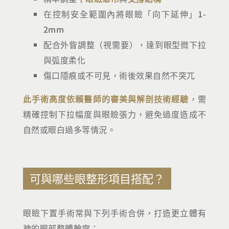
在控制安全範圍內將眼瞼「向下延伸」1-
2mm
配合外眥調整（視需要），達到眼型微下拉
與弧度柔化
傷口隱痕或不可見，術後效果自然不突兀
此手術高度依賴醫師的審美與解剖技術經驗
，需
精確控制下拉幅度與眼瞼張力，避免過度造成不
自然或眼白過多等情況。
可與哪些眼整形項目搭配？
眼瞼下置手術常與下列手術合併，打造更立體有
神的眼部整體輪廓：