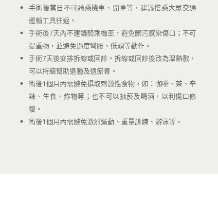
手術後當日不可騎乘機車、開車等，建議搭乘大眾交通
運輸工具往返。
手術後7天內不建議騎乘機車，避免髒污感染傷口；不可
提重物，並避免過度彎腰、低頭等動作。
手術7天後安排拆線或回診。拆線或回診後改為溫熱敷，
可以持續幫助退腫及退瘀青。
術後1個月內需避免攝取刺激性食物，如：咖啡、茶、辛
辣、生食、炸物等；也不可以抽菸及喝酒，以利傷口修
復。
術後1個月內需避免激烈運動、重量訓練、游泳等。