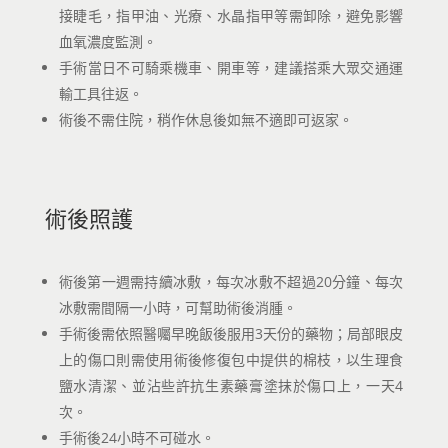
接睫毛，指甲油、光療、水晶指甲等需卸除，避免影響
血氧濃度監測。
手術當日不可騎乘機車、開車等，建議搭乘大眾交通運
輸工具往返。
術後不需住院，稍作休息後如無不適即可返家。
術後照護
術後第一週需持續冰敷，每次冰敷不超過20分鐘、每次
冰敷需間隔一小時，可幫助術後消腫。
手術後需依照醫囑早晚飯後服用3天份的藥物；局部眼皮
上的傷口則需使用術後修復包中提供的棉枝，以生理食
鹽水清潔、並沾些許抗生素藥膏塗抹於傷口上，一天4
次。
手術後24小時不可碰水。