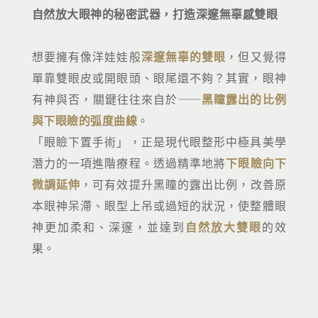
自然放大眼神的秘密武器，打造深邃無辜感雙眼
想要擁有像洋娃娃般
深邃無辜的雙眼
，但又覺得
單靠雙眼皮或開眼頭、眼尾還不夠？其實，眼神
有神與否，關鍵往往來自於——
黑瞳露出的比例
與下眼瞼的弧度曲線
。
「眼瞼下置手術」，正是現代眼整形中極具美學
潛力的一項進階療程。透過精準地將
下眼瞼向下
微調延伸
，可有效提升黑瞳的露出比例，改善原
本眼神呆滯、眼型上吊或過短的狀況，使整體眼
神更加柔和、深邃，並達到
自然放大雙眼
的效
果。