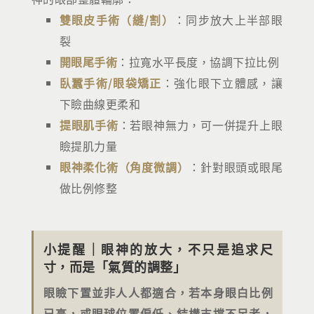
雙眼皮手術（縫/割）
：同步放大上半部眼
裂
開眼尾手術
：拉寬水平長度，協調下拉比例
臥蠶手術/眼袋矯正
：強化眼下立體感，讓
下瞼曲線更柔和
提眼肌手術
：若眼神無力，可一併提升上眼
瞼提肌力量
眼神柔化術（角度微調）
：針對眼頭或眼尾
做比例修整
小提醒｜眼神的放大，不只是追求尺
寸，而是「氣質的調整」
眼瞼下置並非人人都適合，若本身眼白比例
已高，或眼球位置偏低、結構支撐不足者，