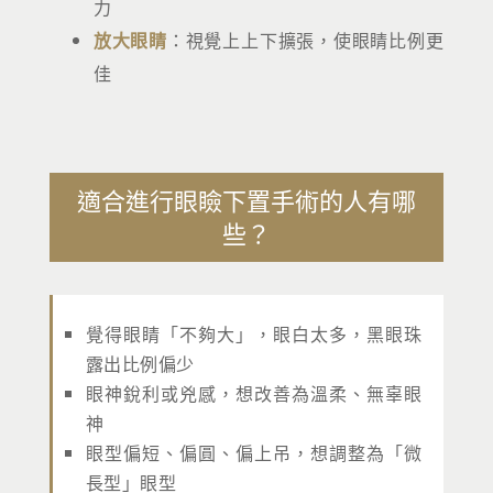
力
放大眼睛
：視覺上上下擴張，使眼睛比例更
佳
適合進行眼瞼下置手術的人有哪
些？
覺得眼睛「不夠大」，眼白太多，黑眼珠
露出比例偏少
眼神銳利或兇感，想改善為溫柔、無辜眼
神
眼型偏短、偏圓、偏上吊，想調整為「微
長型」眼型