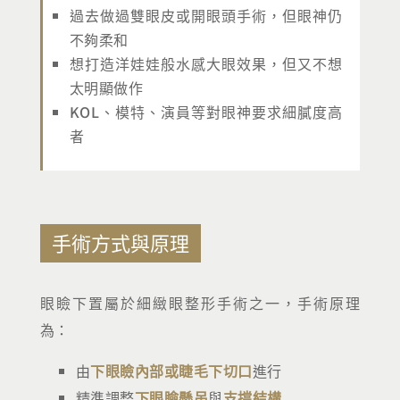
過去做過雙眼皮或開眼頭手術，但眼神仍
不夠柔和
想打造洋娃娃般水感大眼效果，但又不想
太明顯做作
KOL、模特、演員等對眼神要求細膩度高
者
手術方式與原理
眼瞼下置屬於細緻眼整形手術之一，手術原理
為：
由
下眼瞼內部或睫毛下切口
進行
精準調整
下眼瞼懸吊
與
支撐結構