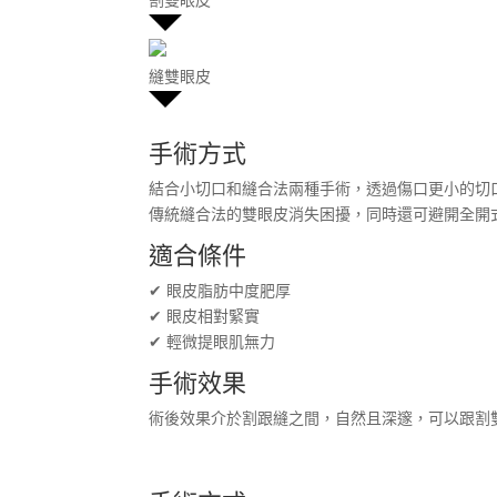
縫雙眼皮
手術方式
結合小切口和縫合法兩種手術，透過傷口更小的切
傳統縫合法的雙眼皮消失困擾，同時還可避開全開
適合條件
✔ 眼皮脂肪中度肥厚
✔ 眼皮相對緊實
✔ 輕微提眼肌無力
手術效果
術後效果介於割跟縫之間，自然且深邃，可以跟割