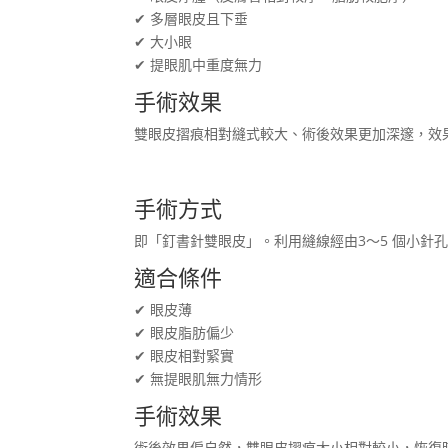
✔ 多層眼皮且下垂
✔ 大小眼
✔ 提眼肌中重度無力
手術效果
雙眼皮摺痕相對縫式較大、術後效果更加深邃，效
手術方式
即「釘書針雙眼皮」。利用縫線經由3～5 個小
適合條件
✔ 眼皮薄
✔ 眼皮脂肪偏少
✔ 眼皮相對緊實
✔ 無提眼肌無力情形
手術效果
術後效果偏自然，雙眼皮摺痕大小相對較小，恢復