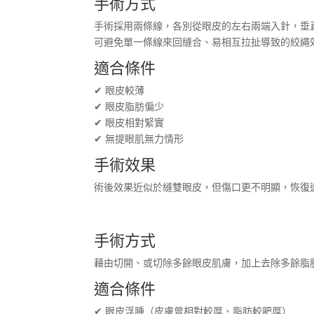
手術方式
手術採用兩條線，各別從眼皮的左右兩端入針，垂
可避免單一條線來回縫合、易相互拉扯導致的絞繩
適合條件
✔ 眼皮較薄
✔ 眼皮脂肪偏少
✔ 眼皮相對緊實
✔ 無提眼肌無力情形
手術效果
術後效果近似於縫雙眼皮，但傷口更不明顯，恢復
手術方式
藉由切開、或切除多餘眼皮肌膚，加上去除多餘脂
適合條件
✔ 眼皮浮腫（皮膚曾相對較厚、脂肪較肥厚）