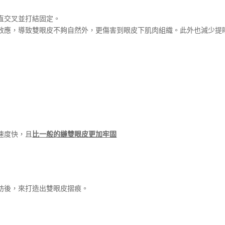
直交叉並打結固定。
效應，導致雙眼皮不夠自然外，更傷害到眼皮下肌肉組織。此外也減少提
速度快，且
比一般的縫雙眼皮更加牢固
肪後，來打造出雙眼皮摺痕。