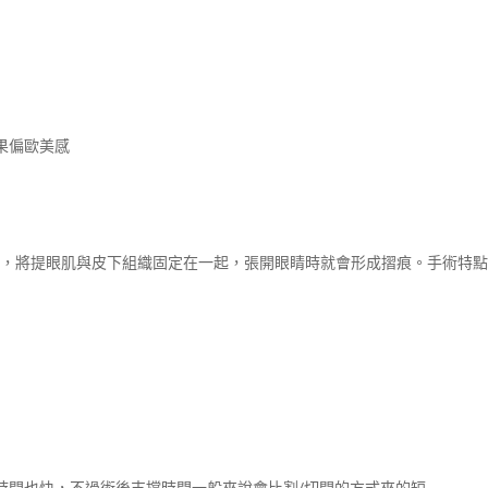
果偏歐美感
針孔，將提眼肌與皮下組織固定在一起，張開眼睛時就會形成摺痕。手術特
時間也快，不過術後支撐時間一般來說會比割/切開的方式來的短