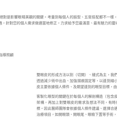
絕對是影響眼睛美觀的關鍵。考量到每個人的臉型、五官搭配都不一樣
通，針對您的個人需求做適當地修正，力求給予您最滿意、最有魅力的靈
指導照顧
雙眼皮的形成方法以割（切開）、縫式為主，我
透過減少術中出血、加強摺痕固定等，以達到縮
皮主要依據個人條件、及期望達到的眼型目標，
客製化眼型的關鍵在於每個人的解剖構造（包含
架構，再加上對雙眼皮的需求及想法不同，有時
標。因此醫師團隊會依據個人條件建議、選擇合
治療項目，如開眼頭、開眼尾、眼瞼下置等手術