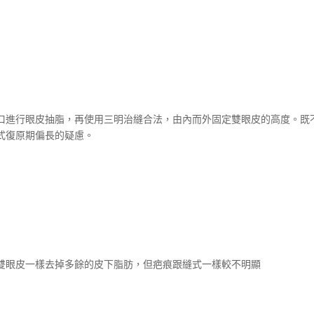
口進行眼皮抽脂，再使用三明治縫合法，由內而外固定雙眼皮的高度。既
式復原期偏長的疑慮。
雙眼皮一樣去掉多餘的皮下脂肪，但疤痕跟縫式一樣較不明顯