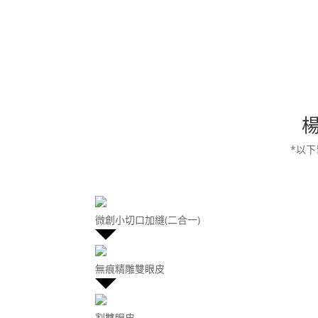
*以
微創小切口加縫(二合一)
無痕精雕雙眼皮
割雙眼皮