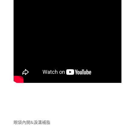
眼袋內開&淚溝補脂