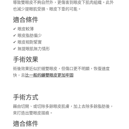
導致雙眼皮不夠自然外，更傷害到眼皮下肌肉組織。此外
也減少提眼肌受損、眼皮下垂的可能。
適合條件
✔ 眼皮較薄
✔ 眼皮脂肪偏少
✔ 眼皮相對緊實
✔ 無提眼肌無力情形
手術效果
術後效果近似於縫雙眼皮，但傷口更不明顯，恢復速度
快，且
比一般的縫雙眼皮更加牢固
手術方式
藉由切開、或切除多餘眼皮肌膚，加上去除多餘脂肪後，
來打造出雙眼皮摺痕。
適合條件