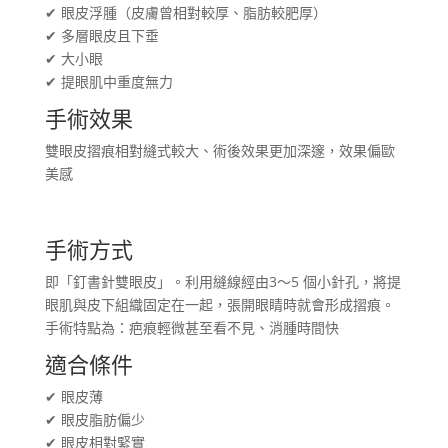
✔ 眼皮浮腫（皮膚曾相對較厚、脂肪較肥厚）
✔ 多層眼皮且下垂
✔ 大小眼
✔ 提眼肌中重度無力
手術效果
雙眼皮摺痕相對縫式較大、術後效果更加深邃，效果偏歐
美感
手術方式
即「釘書針雙眼皮」。利用縫線經由3～5 個小針孔，將提
眼肌與皮下組織固定在一起，張開眼睛時就會形成摺痕。
手術特點為：疤痕輕微甚至看不見、消腫時間快
適合條件
✔ 眼皮薄
✔ 眼皮脂肪偏少
✔ 眼皮相對緊實