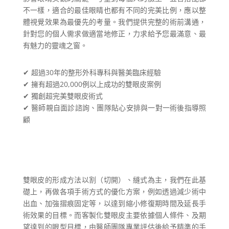
不一樣，適合的最佳眼睛也都有不同的完美比例，應以整
體視覺效果為最優先的考量。我們提供完整的術前溝通，
針對您的個人需求做適當地修正，力求給予您最滿意、最
有魅力的靈魂之窗。
✔ 超過30年的整形外科專科與醫美臨床經驗
✔ 擁有超過20,000例以上成功的雙眼皮案例
✔ 獨創超完美雙眼皮術式
✔ 醫師親自面診諮詢、團隊貼心安排與一對一術後指導照
顧
雙眼皮的形成方法以割（切開）、縫式為主，我們在此基
礎上，再做各項手術方式的優化方案，例如透過減少術中
出血、加強摺痕固定等，以達到縮小修復期時間及延長手
術效果的目標。而客製化雙眼皮主要依據個人條件、及期
望達到的眼型目標，由醫師團隊專業評估後給予精準的手