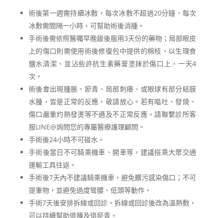
術後第一週需持續冰敷，每次冰敷不超過20分鐘、每次
冰敷需間隔一小時，可幫助術後消腫。
手術後需依照醫囑早晚飯後服用3天份的藥物；局部眼皮
上的傷口則需使用術後修復包中提供的棉枝，以生理食
鹽水清潔、並沾些許抗生素藥膏塗抹於傷口上，一天4
次。
術後會出現腫脹、瘀青、局部刺癢、或眼球有部分結膜
水腫，皆是正常的反應，敬請放心。若有嘔吐、發燒、
傷口嚴重灼熱發燙等不適及不正常反應，請聯繫診所客
服LINE@詢問您的專屬醫療護理顧問。
手術後24小時不可碰水。
手術後當日不可騎乘機車、開車等，建議搭乘大眾交通
運輸工具往返。
手術後7天內不建議騎乘機車，避免髒污感染傷口；不可
提重物，並避免過度彎腰、低頭等動作。
手術7天後安排拆線或回診。拆線或回診後改為溫熱敷，
可以持續幫助退腫及退瘀青。