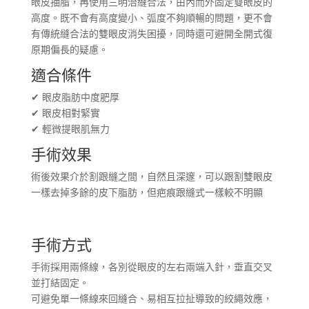
眼皮抽脂，再使用三明治縫合法，由內而外固定雙眼皮的
高度。既不會有高度變小、弧度不夠順暢的問題，更不會
有傳統縫合法的雙眼皮消失困擾，同時還可避開全開式復
原期偏長的疑慮。
適合條件
✔ 眼皮脂肪中度肥厚
✔ 眼皮相對緊實
✔ 輕微提眼肌無力
手術效果
術後效果介於割跟縫之間，自然且深邃，可以跟割雙眼皮
一樣去掉多餘的皮下脂肪，但疤痕跟縫式一樣較不明顯
手術方式
手術採用兩條線，各別從眼皮的左右兩端入針，垂直交叉
並打結固定。
可避免單一條線來回縫合、易相互拉扯導致的絞繩效應，