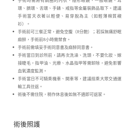
手術時需將有鋼圈的內衣、隱形眼鏡、一般眼鏡、耳
環、臍環、舌環、手錶、戒指等金屬裝飾品取下。建議
手術當天衣著以輕便、易穿脫為主（如輕薄棉質襯
衫）。
手術前可三餐正常，避免空腹（8分飽）；若採無痛舒眠
麻醉，手術前8小時需禁食。
手術前需填妥手術同意書及麻醉同意書。
手術當日到診所前，請再次洗澡、洗頭，不要化妝、嫁
接睫毛，指甲油、光療、水晶指甲等需卸除，避免影響
血氧濃度監測。
手術當日不可騎乘機車、開車等，建議搭乘大眾交通運
輸工具往返。
術後不需住院，稍作休息後如無不適即可返家。
術後照護