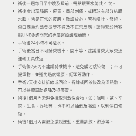
術後一週每日早中晚及睡前，需點眼藥水總共 4 次。
術後會出現腫脹、瘀青、局部刺癢、或眼球有部分結膜
水腫，皆是正常的反應，敬請放心。若有嘔吐、發燒、
傷口嚴重灼熱發燙等不適及不正常反應，請聯繫診所客
服LINE@詢問您的專屬醫療護理顧問。
手術後24小時不可碰水。
手術後當日不可騎乘機車、開車等，建議搭乘大眾交通
運輸工具往返。
手術後7天內不建議騎乘機車，避免髒污感染傷口；不可
提重物，並避免過度彎腰、低頭等動作。
手術7天後安排拆線或回診。拆線或回診後改為溫熱敷，
可以持續幫助退腫及退瘀青。
術後1個月內需避免攝取刺激性食物，如：咖啡、茶、辛
辣、生食、炸物等；也不可以抽菸及喝酒，以利傷口修
復。
術後1個月內需避免激烈運動、重量訓練、游泳等。