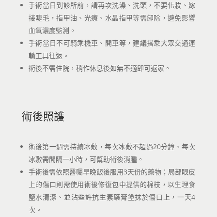
手術當日到診所前，請再次洗澡、洗頭，不要化妝、嫁
接睫毛，指甲油、光療、水晶指甲等需卸除，避免影響
血氧濃度監測。
手術當日不可騎乘機車、開車等，建議搭乘大眾交通運
輸工具往返。
術後不需住院，稍作休息後如無不適即可返家。
術後照護
術後第一週需持續冰敷，每次冰敷不超過20分鐘、每次
冰敷需間隔一小時，可幫助術後消腫。
手術後需依照醫囑早晚飯後服用3天份的藥物；局部眼皮
上的傷口則需使用術後修復包中提供的棉枝，以生理食
鹽水清潔、並沾些許抗生素藥膏塗抹於傷口上，一天4
次。