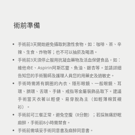
術前準備
手術前3天開始避免攝取刺激性食物，如：咖啡、茶、辛
辣、生食、炸物等；也不可以抽菸及喝酒。
手術前3天須停止服用抗凝血藥物及活血保健食品，如：
維他命E、Aspirin阿斯匹靈、魚油、銀杏等。並請詳細
告知您的手術醫師及護理人員您的用藥史及過敏史。
手術時需將有鋼圈的內衣、隱形眼鏡、一般眼鏡、耳
環、臍環、舌環、手錶、戒指等金屬裝飾品取下。建議
手術當天衣著以輕便、易穿脫為主（如輕薄棉質襯
衫）。
手術前可三餐正常，避免空腹（8分飽）；若採無痛舒眠
麻醉，手術前8小時需禁食。
手術前需填妥手術同意書及麻醉同意書。