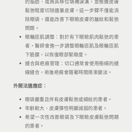
的脂肪、或將其移位填補淚溝，並根據皮膚
鬆弛程度切除適量皮膚。這一步驟不僅能消
除眼袋，還能改善下眼瞼皮膚的皺紋和鬆弛
問題。
眼輪匝肌調整：對於有下眼瞼肌肉鬆弛的患
者，醫師會進一步調整眼輪匝肌及眼輪匝肌
下筋膜，以恢復眼部緊緻度。
縫合與疤痕管理：切口通常會使用極細的縫
線縫合，術後疤痕會隨著時間逐漸變淡。
外開法適應症：
眼袋嚴重且伴有皮膚鬆弛或細紋的患者。
年齡較大、皮膚彈性明顯減弱的患者。
希望一次性改善眼袋及下眼瞼皮膚鬆弛問題
的患者。