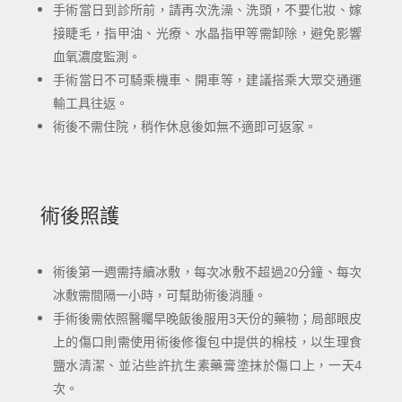
手術當日到診所前，請再次洗澡、洗頭，不要化妝、嫁
接睫毛，指甲油、光療、水晶指甲等需卸除，避免影響
血氧濃度監測。
手術當日不可騎乘機車、開車等，建議搭乘大眾交通運
輸工具往返。
術後不需住院，稍作休息後如無不適即可返家。
術後照護
術後第一週需持續冰敷，每次冰敷不超過20分鐘、每次
冰敷需間隔一小時，可幫助術後消腫。
手術後需依照醫囑早晚飯後服用3天份的藥物；局部眼皮
上的傷口則需使用術後修復包中提供的棉枝，以生理食
鹽水清潔、並沾些許抗生素藥膏塗抹於傷口上，一天4
次。