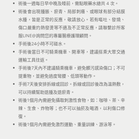
術後一週每日早中晚及睡前，需點眼藥水總共 4 次。
術後會出現腫脹、瘀青、局部刺癢、或眼球有部分結膜
水腫，皆是正常的反應，敬請放心。若有嘔吐、發燒、
傷口嚴重灼熱發燙等不適及不正常反應，請聯繫診所客
服LINE@詢問您的專屬醫療護理顧問。
手術後24小時不可碰水。
手術後當日不可騎乘機車、開車等，建議搭乘大眾交通
運輸工具往返。
手術後7天內不建議騎乘機車，避免髒污感染傷口；不可
提重物，並避免過度彎腰、低頭等動作。
手術7天後安排拆線或回診。拆線或回診後改為溫熱敷，
可以持續幫助退腫及退瘀青。
術後1個月內需避免攝取刺激性食物，如：咖啡、茶、辛
辣、生食、炸物等；也不可以抽菸及喝酒，以利傷口修
復。
術後1個月內需避免激烈運動、重量訓練、游泳等。