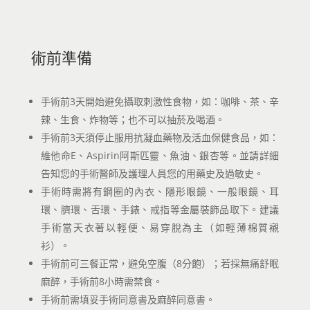
術前準備
手術前3天開始避免攝取刺激性食物，如：咖啡、茶、辛
辣、生食、炸物等；也不可以抽菸及喝酒。
手術前3天須停止服用抗凝血藥物及活血保健食品，如：
維他命E、Aspirin阿斯匹靈、魚油、銀杏等。並請詳細
告知您的手術醫師及護理人員您的用藥史及過敏史。
手術時需將有鋼圈的內衣、隱形眼鏡、一般眼鏡、耳
環、臍環、舌環、手錶、戒指等金屬裝飾品取下。建議
手術當天衣著以輕便、易穿脫為主（如輕薄棉質襯
衫）。
手術前可三餐正常，避免空腹（8分飽）；若採無痛舒眠
麻醉，手術前8小時需禁食。
手術前需填妥手術同意書及麻醉同意書。