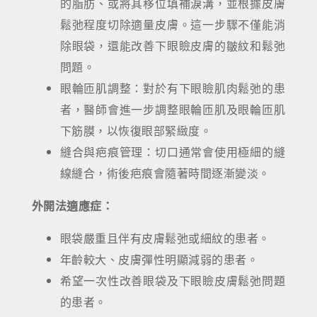
的脂肪、或將其移位填補淚溝，並根據皮膚
鬆弛程度切除適量皮膚。這一步驟不僅能消
除眼袋，還能改善下眼瞼皮膚的皺紋和鬆弛
問題。
眼輪匝肌調整：對於有下眼瞼肌肉鬆弛的患
者，醫師會進一步調整眼輪匝肌及眼輪匝肌
下筋膜，以恢復眼部緊緻度。
縫合與疤痕管理：切口通常會使用極細的縫
線縫合，術後疤痕會隨著時間逐漸變淡。
外開法適應症：
眼袋嚴重且伴有皮膚鬆弛或細紋的患者。
年齡較大、皮膚彈性明顯減弱的患者。
希望一次性改善眼袋及下眼瞼皮膚鬆弛問題
的患者。