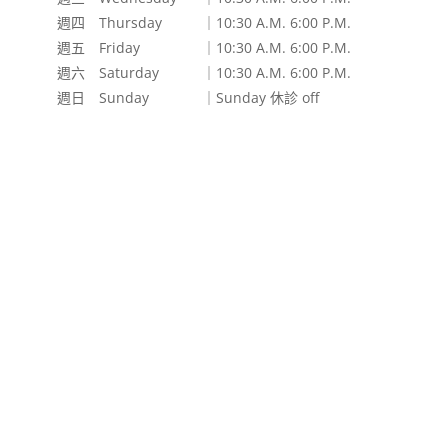
週四 Thursday
｜10:30 A.M. 6:00 P.M.
週五 Friday
｜10:30 A.M. 6:00 P.M.
週六 Saturday
｜10:30 A.M. 6:00 P.M.
週日 Sunday
｜Sunday 休診 off