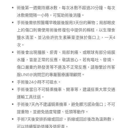
術後第一週需持續冰敷，每次冰敷不超過20分鐘、每次
冰敷需間隔一小時，可幫助術後消腫。
手術後需依照醫囑早晚飯後服用3天份的藥物；局部眼皮
上的傷口則需使用術後修復包中提供的棉枝，以生理食
鹽水清潔、並沾些許抗生素藥膏塗抹於傷口上，一天4
次。
術後會出現腫脹、瘀青、局部刺癢、或眼球有部分結膜
水腫，皆是正常的反應，敬請放心。若有嘔吐、發燒、
傷口嚴重灼熱發燙等不適及不正常反應，請聯繫診所客
服LINE@詢問您的專屬醫療護理顧問。
手術後24小時不可碰水。
手術後當日不可騎乘機車、開車等，建議搭乘大眾交通
運輸工具往返。
手術後7天內不建議騎乘機車，避免髒污感染傷口；不可
提重物，並避免過度彎腰、低頭等動作。
手術7天後安排拆線或回診。拆線或回診後改為溫熱敷，
可以持續幫助退腫及退瘀青。