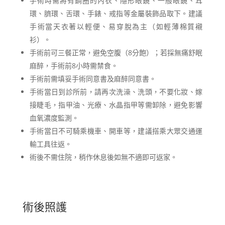
手術時需將有鋼圈的內衣、隱形眼鏡、一般眼鏡、耳
環、臍環、舌環、手錶、戒指等金屬裝飾品取下。建議
手術當天衣著以輕便、易穿脫為主（如輕薄棉質襯
衫）。
手術前可三餐正常，避免空腹（8分飽）；若採無痛舒眠
麻醉，手術前8小時需禁食。
手術前需填妥手術同意書及麻醉同意書。
手術當日到診所前，請再次洗澡、洗頭，不要化妝、嫁
接睫毛，指甲油、光療、水晶指甲等需卸除，避免影響
血氧濃度監測。
手術當日不可騎乘機車、開車等，建議搭乘大眾交通運
輸工具往返。
術後不需住院，稍作休息後如無不適即可返家。
術後照護