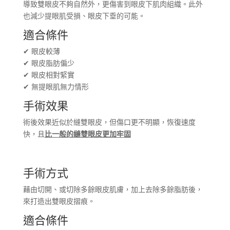
導致雙眼皮不夠自然外，更傷害到眼皮下肌肉組織。此外
也減少提眼肌受損、眼皮下垂的可能。
適合條件
✔ 眼皮較薄
✔ 眼皮脂肪偏少
✔ 眼皮相對緊實
✔ 無提眼肌無力情形
手術效果
術後效果近似於縫雙眼皮，但傷口更不明顯，恢復速度
快，且
比一般的縫雙眼皮更加牢固
手術方式
藉由切開、或切除多餘眼皮肌膚，加上去除多餘脂肪後，
來打造出雙眼皮摺痕。
適合條件