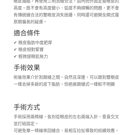
眼皮抽脂，再使用三明治縫合法，由內而外固定雙眼皮的
高度。既不會有高度變小、弧度不夠順暢的問題，更不會
有傳統縫合法的雙眼皮消失困擾，同時還可避開全開式復
原期偏長的疑慮。
適合條件
✔ 眼皮脂肪中度肥厚
✔ 眼皮相對緊實
✔ 輕微提眼肌無力
手術效果
術後效果介於割跟縫之間，自然且深邃，可以跟割雙眼皮
一樣去掉多餘的皮下脂肪，但疤痕跟縫式一樣較不明顯
手術方式
手術採用兩條線，各別從眼皮的左右兩端入針，垂直交叉
並打結固定。
可避免單一條線來回縫合、易相互拉扯導致的絞繩效應，