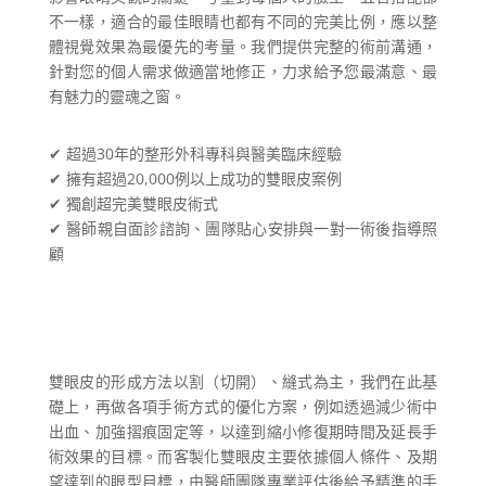
不一樣，適合的最佳眼睛也都有不同的完美比例，應以整
體視覺效果為最優先的考量。我們提供完整的術前溝通，
針對您的個人需求做適當地修正，力求給予您最滿意、最
有魅力的靈魂之窗。
✔ 超過30年的整形外科專科與醫美臨床經驗
✔ 擁有超過20,000例以上成功的雙眼皮案例
✔ 獨創超完美雙眼皮術式
✔ 醫師親自面診諮詢、團隊貼心安排與一對一術後指導照
顧
雙眼皮的形成方法以割（切開）、縫式為主，我們在此基
礎上，再做各項手術方式的優化方案，例如透過減少術中
出血、加強摺痕固定等，以達到縮小修復期時間及延長手
術效果的目標。而客製化雙眼皮主要依據個人條件、及期
望達到的眼型目標，由醫師團隊專業評估後給予精準的手