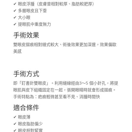
✔ 眼皮浮腫（皮膚曾相對較厚、脂肪較肥厚）
✔ 多層眼皮且下垂
✔ 大小眼
✔ 提眼肌中重度無力
手術效果
雙眼皮摺痕相對縫式較大、術後效果更加深邃，效果偏歐
美感
手術方式
即「釘書針雙眼皮」。利用縫線經由3～5 個小針孔，將提
眼肌與皮下組織固定在一起，張開眼睛時就會形成摺痕。
手術特點為：疤痕輕微甚至看不見、消腫時間快
適合條件
✔ 眼皮薄
✔ 眼皮脂肪偏少
✔ 眼皮相對緊實