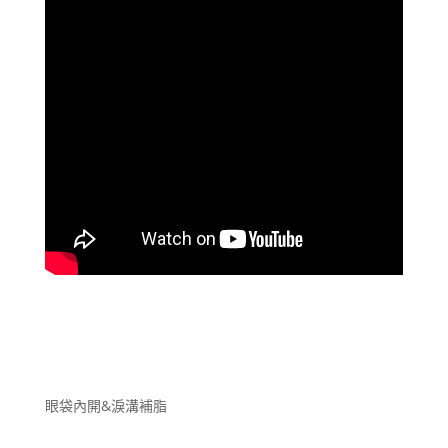
眼袋內開&淚溝補脂